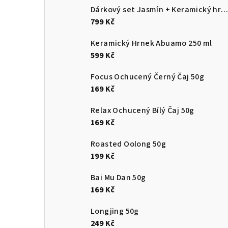
Dárkový set Jasmín + Keramický hrnek Abuam
799 Kč
Keramický Hrnek Abuamo 250 ml
599 Kč
Focus Ochucený Černý Čaj 50g
169 Kč
Relax Ochucený Bílý Čaj 50g
169 Kč
Roasted Oolong 50g
199 Kč
Bai Mu Dan 50g
169 Kč
Longjing 50g
249 Kč