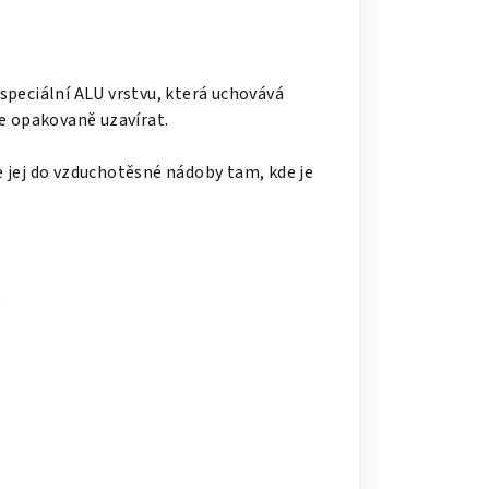
 speciální ALU vrstvu, která uchovává
se opakovaně uzavírat.
e jej do vzduchotěsné nádoby tam, kde je
g