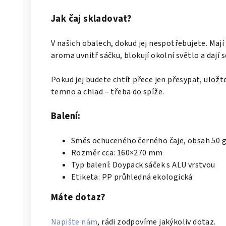
Jak čaj skladovat?
V našich obalech, dokud jej nespotřebujete. Mají
aroma uvnitř sáčku, blokují okolní světlo a dají 
Pokud jej budete chtít přece jen přesypat, uložt
temno a chlad – třeba do spíže.
Balení:
Směs ochuceného černého čaje, obsah 50 
Rozměr cca: 160×270 mm
Typ balení: Doypack sáček s ALU vrstvou
Etiketa:
PP průhledná ekologická
Máte dotaz?
Napište nám
, rádi zodpovíme jakýkoliv dotaz.