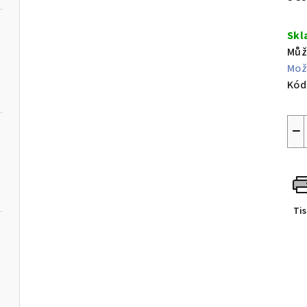
cen
Skl
Můž
Mož
Kód
−
Ti