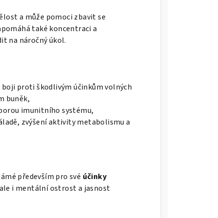
ělost a může pomoci zbavit se
 Napomáhá také koncentraci a
dit na náročný úkol.
 boji proti škodlivým účinkům volných
ím buněk,
dporou imunitního systému,
áladě, zvýšení aktivity metabolismu a
známé především pro své
účinky
ale i mentální ostrost a jasnost