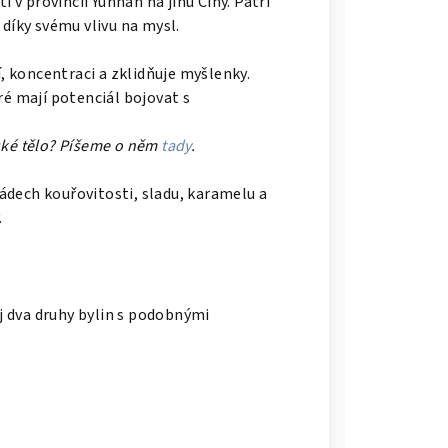
 v provincii Yunnan na jihu Číny. Patří
díky svému vlivu na mysl.
 koncentraci a zklidňuje myšlenky.
é mají potenciál bojovat s
dské tělo? Píšeme o něm
tady
.
ádech kouřovitosti, sladu, karamelu a
.
ěj dva druhy bylin s podobnými