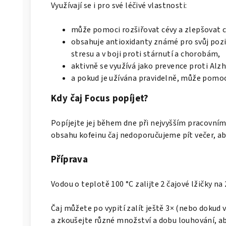
Využívají se i pro své léčivé vlastnosti:
může pomoci rozšiřovat cévy a zlepšovat ci
obsahuje antioxidanty známé pro svůj pozit
stresu a v boji proti stárnutí a chorobám,
aktivně se využívá jako prevence proti Al
a pokud je užívána pravidelně, může pomoci
Kdy čaj Focus popíjet?
Popíjejte jej během dne při nejvyšším pracovním
obsahu kofeinu čaj nedoporučujeme pít večer, 
Příprava
Vodou o teplotě 100 °C zalijte 2 čajové lžičky na
Čaj můžete po vypití zalít ještě 3× (nebo dokud
a zkoušejte různé množství a dobu louhování, a