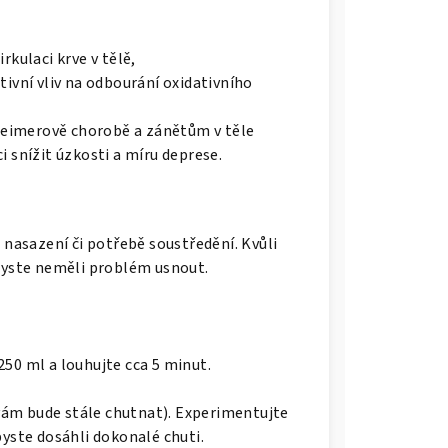
rkulaci krve v tělě,
ivní vliv na odbourání oxidativního
zheimerově chorobě a zánětům v těle
 snížit úzkosti a míru deprese.
 nasazení či potřebě soustředění. Kvůli
abyste neměli problém usnout.
 250 ml a louhujte cca 5 minut.
 vám bude stále chutnat). Experimentujte
byste dosáhli dokonalé chuti.