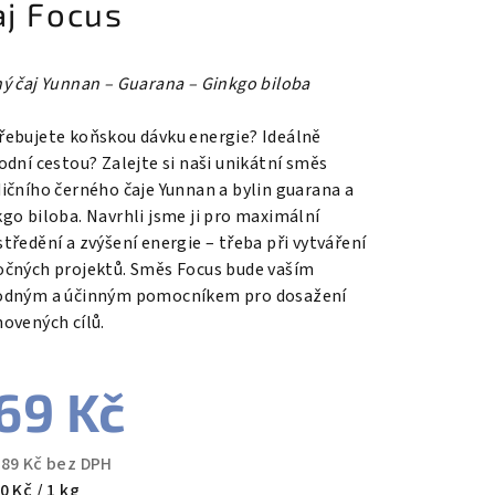
aj Focus
ný čaj Yunnan – Guarana – Ginkgo biloba
řebujete koňskou dávku energie? Ideálně
odní cestou? Zalejte si naši unikátní směs
dičního černého čaje Yunnan a bylin guarana a
go biloba. Navrhli jsme ji pro maximální
tředění a zvýšení energie – třeba při vytváření
očných projektů. Směs Focus bude vaším
odným a účinným pomocníkem pro dosažení
novených cílů.
69 Kč
,89 Kč bez DPH
ná
0 Kč / 1 kg