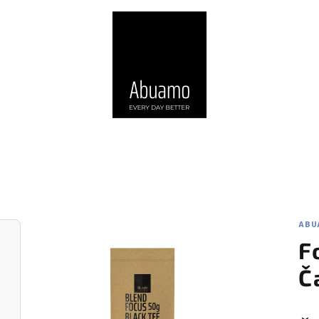
ABU
F
Č