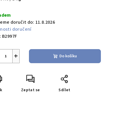
a:
adem
eme doručit do:
11.8.2026
nosti doručení
:
B2997F
+
Do košíku
sk
Zeptat se
Sdílet