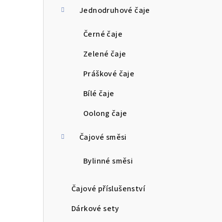
Jednodruhové čaje
r
a
Černé čaje
n
Zelené čaje
n
Práškové čaje
í
Bílé čaje
p
Oolong čaje
a
Čajové směsi
n
Bylinné směsi
e
l
Čajové příslušenství
Dárkové sety