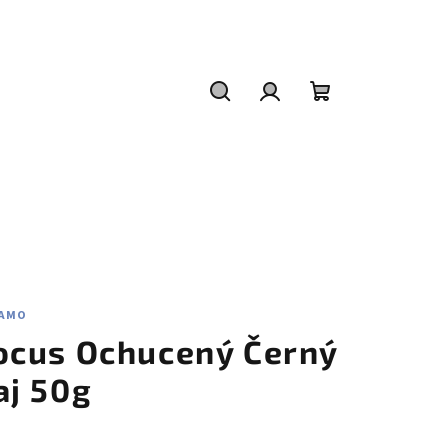
Hledat
Přihlášení
Nákupní
košík
AMO
ocus Ochucený Černý
aj 50g