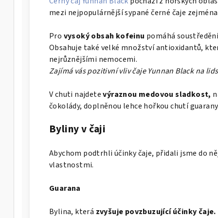
Černý čaj Yunnan Black
pochází z horských oblastí
o
mezi nejpopulárnější sypané černé čaje zejména 
Pro
vysoký obsah kofeinu
pomáhá soustředění,
Obsahuje také velké množství antioxidantů, kter
nejrůznějšími nemocemi.
Zajímá vás pozitivní vliv čaje Yunnan Black na li
V chuti najdete
výraznou medovou sladkost,
n
čokolády, doplněnou lehce hořkou chutí guarany
Byliny v čaji
Abychom podtrhli účinky čaje, přidali jsme do n
vlastnostmi.
Guarana
Bylina, která
zvyšuje povzbuzující účinky čaje.