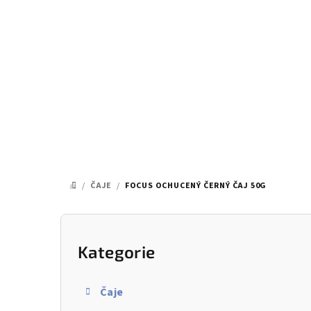
Přejít
na
obsah
/
ČAJE
/
FOCUS OCHUCENÝ ČERNÝ ČAJ 50G
DOMŮ
P
o
Kategorie
Přeskočit
kategorie
s
Čaje
t