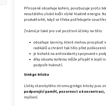
Přirozeně obsahuje kofein, povzbuzuje proto bd
neustálého zívání kvůli nízké hladině energie.
produktivitě, když se třeba potřebujete soustře
Známá je také pro své pozitivní účinky na tělo:
obsahuje
tanniny
, které mohou prospívat v
radikálů a chránit tak tělo před poškozen
je bohatá na antioxidanty spojované s po
díky obsahu kofeinu může přispět k lepší n
podpoře hubnutí.
Ginkgo biloba
Lístky starobylého stromu ginkgo biloby jsou 
podporující paměť, pozornost a koncentraci,
myšlení.