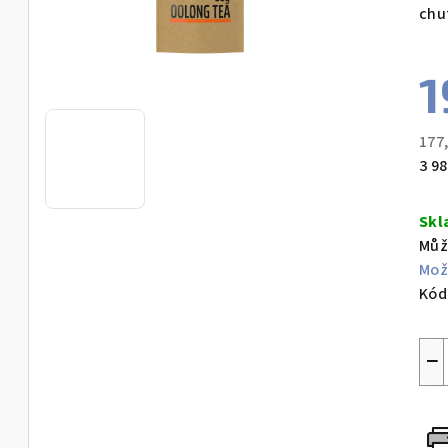
chu
1
177
Měr
3 98
cen
Skl
Můž
Mož
Kód
−