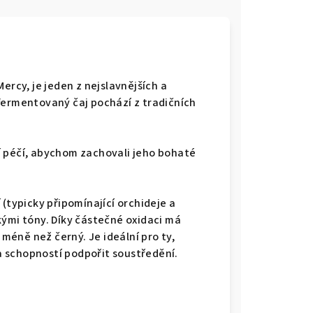
ercy, je jeden z nejslavnějších a
fermentovaný čaj pochází z tradičních
 péčí, abychom zachovali jeho bohaté
í
(typicky připomínající orchideje a
kými tóny. Díky částečné oxidaci má
 méně než černý. Je ideální pro ty,
 a schopností podpořit soustředění.