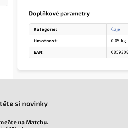
Doplňkové parametry
Kategorie
:
Čaje
Hmotnost
:
0.05 kg
EAN
:
085930
těte si novinky
meňte na Matchu.