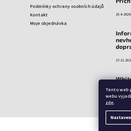
Přich
Podmínky ochrany osobních údajů
í
Kontakt
23.4.2026
Moje objednávka
Info
nevh
dopr
27.11.202
White
mládí
Tento web 
webu vyjadř
4.9.2025
zde
.
Nastaven