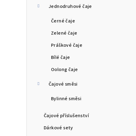
Jednodruhové čaje
r
a
Černé čaje
n
Zelené čaje
n
Práškové čaje
í
Bílé čaje
p
Oolong čaje
a
Čajové směsi
n
Bylinné směsi
e
l
Čajové příslušenství
Dárkové sety