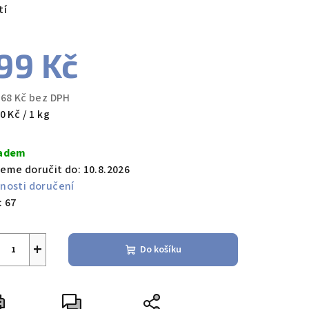
tí
99 Kč
,68 Kč bez DPH
ná
0 Kč / 1 kg
a:
adem
eme doručit do:
10.8.2026
nosti doručení
:
67
+
Do košíku