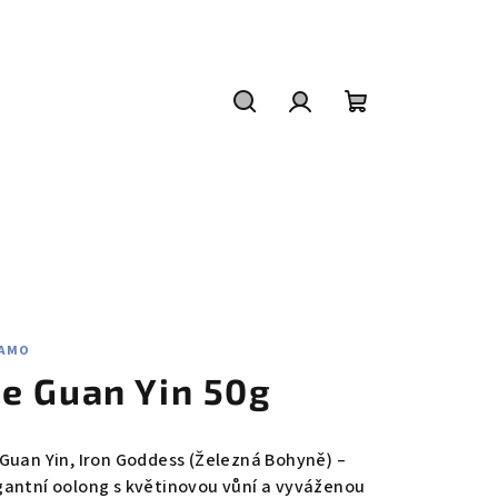
Hledat
Přihlášení
Nákupní
košík
AMO
ie Guan Yin 50g
 Guan Yin, Iron Goddess (Železná Bohyně) –
gantní oolong s květinovou vůní a vyváženou