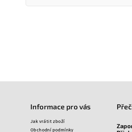
Z
á
Informace pro vás
Přeč
p
a
Jak vrátit zboží
Zapo
t
Obchodní podmínky