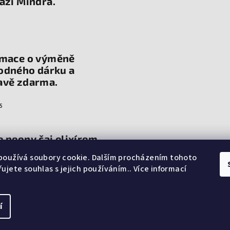
ází Mindra.
rmace o výměně
odného dárku a
avě zdarma.
5
 peony čaj elixírem
 a zdraví?
používá soubory cookie. Dalším procházením tohoto
ujete souhlas s jejich používáním.. Více informací
í
Copyright 2026
Ab