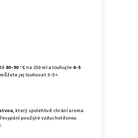
otě
80–90 °C
na 250 ml a louhujte
4–5
 můžete jej louhovat 3–5×.
rstvou
, který spolehlivě chrání aroma
 přesypání použijte vzduchotěsnou
.