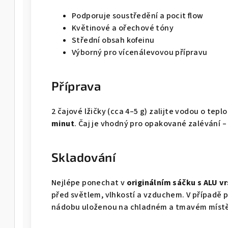
o
Podporuje soustředění a pocit flow
Květinové a ořechové tóny
Střední obsah kofeinu
Výborný pro vícenálevovou přípravu
Příprava
2 čajové lžičky (cca 4–5 g) zalijte vodou o tepl
minut
. Čaj je vhodný pro opakované zalévání –
Skladování
Nejlépe ponechat v
originálním sáčku s ALU v
před světlem, vlhkostí a vzduchem. V případě
nádobu uloženou na chladném a tmavém místě