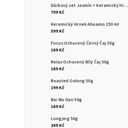
Dárkový set Jasmín + Keramický hrnek Abuam
799 Kč
Keramický Hrnek Abuamo 250 ml
599 Kč
Focus Ochucený Černý Čaj 50g
169 Kč
Relax Ochucený Bílý Čaj 50g
169 Kč
Roasted Oolong 50g
199 Kč
Bai Mu Dan 50g
169 Kč
Longjing 50g
249 Kč