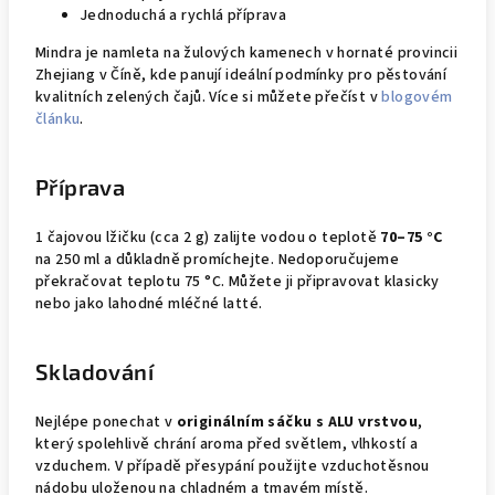
Jednoduchá a rychlá příprava
Mindra je namleta na žulových kamenech v hornaté provincii
Zhejiang v Číně, kde panují ideální podmínky pro pěstování
kvalitních zelených čajů. Více si můžete přečíst v
blogovém
článku
.
Příprava
1 čajovou lžičku (cca 2 g) zalijte vodou o teplotě
70–75 °C
na 250 ml a důkladně promíchejte. Nedoporučujeme
překračovat teplotu 75 °C. Můžete ji připravovat klasicky
nebo jako lahodné mléčné latté.
Skladování
Nejlépe ponechat v
originálním sáčku s ALU vrstvou
,
který spolehlivě chrání aroma před světlem, vlhkostí a
vzduchem. V případě přesypání použijte vzduchotěsnou
nádobu uloženou na chladném a tmavém místě.