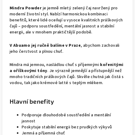
Mindra Powder
je jemně mletý zelený čaj navržený pro
moderní životní styl. Nabízí harmonickou kombinaci
benefitů, které lidé oceňují u vysoce kvalitních práškových
čajů – podporu soustředění, mentální jasnost a stabilní
energii, ale v mnohem praktičtější podobě.
V Abuamo jej ručně balíme v Praze
, abychom zachovali
jeho čerstvost a plnou chuť.
Mindra má jemnou, nasládlou chuť s příjemnými
kořenitými
a oříškovými tóny
. Je výrazně jemnější a přístupnější než
mnoho tradičních práškových čajů. Skvěle chutná jak čistá s
vodou, tak jako krémové latté s teplým mlékem.
Hlavní benefity
Podporuje dlouhodobé soustředění a mentální
jasnost
Poskytuje stabilní energii bez prudkých výkyvů
Jemná a příjemná chuť