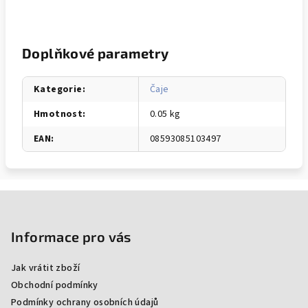
Doplňkové parametry
Kategorie
:
Čaje
Hmotnost
:
0.05 kg
EAN
:
08593085103497
Z
á
p
Informace pro vás
a
Jak vrátit zboží
t
Obchodní podmínky
í
Podmínky ochrany osobních údajů