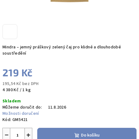
Mindra – jemný práškový zelený čaj pro klidné a dlouhodobé
soustředění
219 Kč
195,54 Kč bez DPH
Měrná
4 380 Kč / 1 kg
cena:
Skladem
Můžeme doručit do:
11.8.2026
Možnosti doručení
Kód:
GM5421
−
+
Do košíku