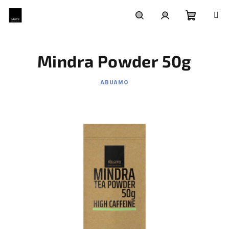
Přejít
na
obsah
Nákupní
Hledat
Přihlášení
Mindra Powder 50g
košík
ABUAMO