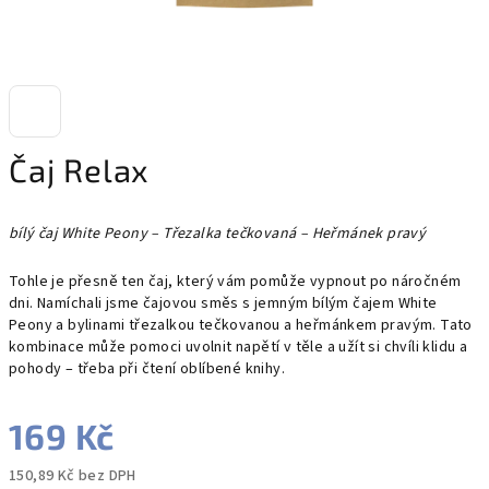
Čaj Relax
bílý čaj White Peony – Třezalka tečkovaná – Heřmánek pravý
Tohle je přesně ten čaj, který vám pomůže vypnout po náročném
dni. Namíchali jsme čajovou směs s jemným bílým čajem White
Peony a bylinami třezalkou tečkovanou a heřmánkem pravým. Tato
kombinace může pomoci uvolnit napětí v těle a užít si chvíli klidu a
pohody – třeba při čtení oblíbené knihy.
169 Kč
150,89 Kč bez DPH