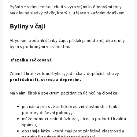
Pyšní se velmi jemnou chutí s výraznými květinovými tóny.
Má dlouhý sladký závěr, který si užijete s každým douškem.
Byliny v čaji
Abychom podtrhli účinky čaje, přidali jsme do něj dva druhy
bylin s podobnými vlastnostmi.
Třezalka tečkovaná
Známá žlutě kvetoucí bylina, jednička v doplňcích stravy
proti úzkosti, stresu a depresím.
Má velmi široké spektrum pozitivních účinků na člověka:
je známá pro své antidepresivní vlastnosti a funkci
podpory duševní pohody,
může pomoci zmírnit úzkosti, stres a podpořit kvalitu
spánku,
obsahuje látky, které mají protizánětlivé vlastnosti a