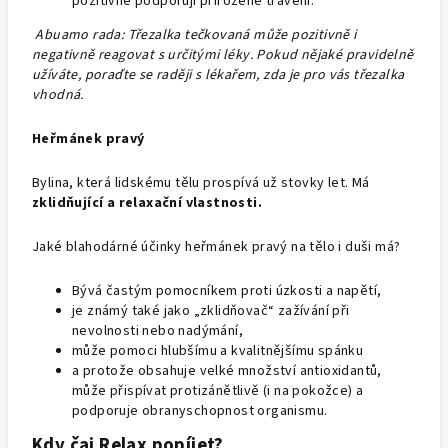
pozitivně podporují přirozené trávení.
Abuamo rada: Třezalka tečkovaná může pozitivně i
negativně reagovat s určitými léky. Pokud nějaké pravidelně
užíváte, poraďte se raději s lékařem, zda je pro vás třezalka
vhodná.
Heřmánek pravý
Bylina, která lidskému tělu prospívá už stovky let. Má
zklidňující a relaxační vlastnosti.
Jaké blahodárné účinky heřmánek pravý na tělo i duši má?
Bývá častým pomocníkem proti úzkosti a napětí,
je známý také jako „zklidňovač“ zažívání při
nevolnosti nebo nadýmání,
může pomoci hlubšímu a kvalitnějšímu spánku
a protože obsahuje velké množství antioxidantů,
může přispívat protizánětlivě (i na pokožce) a
podporuje obranyschopnost organismu.
Kdy čaj Relax popíjet?