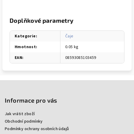
Doplňkové parametry
Kategorie
:
Čaje
Hmotnost
:
0.05 kg
EAN
:
08593085103459
Z
á
p
Informace pro vás
a
Jak vrátit zboží
t
Obchodní podmínky
í
Podmínky ochrany osobních údajů