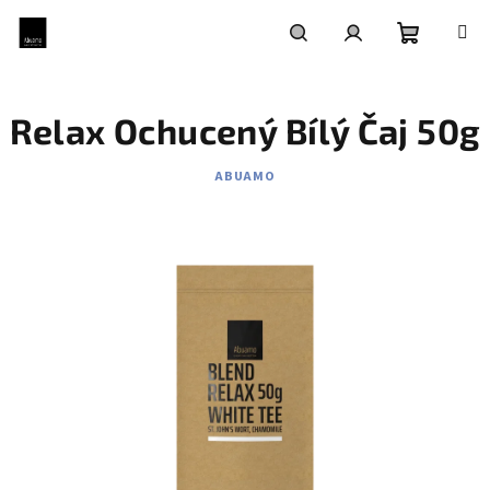
Přejít
na
obsah
Nákupní
Hledat
Přihlášení
Relax Ochucený Bílý Čaj 50g
košík
ABUAMO