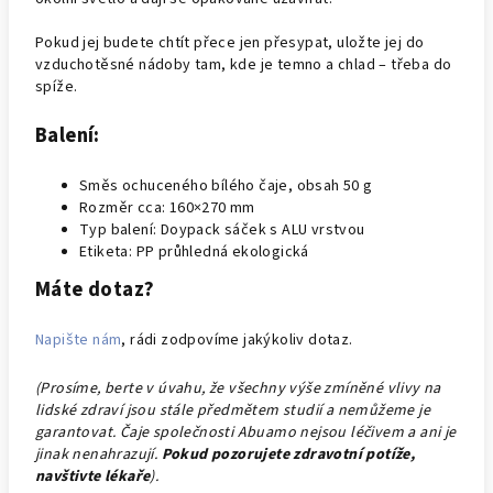
Pokud jej budete chtít přece jen přesypat, uložte jej do
vzduchotěsné nádoby tam, kde je temno a chlad – třeba do
spíže.
Balení:
Směs ochuceného bílého čaje, obsah 50 g
Rozměr cca: 160×270 mm
Typ balení: Doypack sáček s ALU vrstvou
Etiketa:
PP průhledná ekologická
Máte dotaz?
Napište nám
, rádi zodpovíme jakýkoliv dotaz.
(Prosíme, berte v úvahu, že všechny výše zmíněné vlivy na
lidské zdraví jsou stále předmětem studií a nemůžeme je
garantovat. Čaje společnosti Abuamo nejsou léčivem a ani je
jinak nenahrazují.
Pokud pozorujete zdravotní potíže,
navštivte lékaře
).