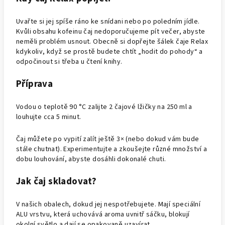
Uvařte si jej spíše ráno ke snídani nebo po poledním jídle.
Kvůli obsahu kofeinu čaj nedoporučujeme pít večer, abyste
neměli problém usnout. Obecně si dopřejte šálek čaje Relax
kdykoliv, když se prostě budete chtít „hodit do pohody“ a
odpočinout si třeba u čtení knihy.
Příprava
Vodou o teplotě 90 °C zalijte 2 čajové lžičky na 250 ml a
louhujte cca 5 minut.
Čaj můžete po vypití zalít ještě 3× (nebo dokud vám bude
stále chutnat). Experimentujte a zkoušejte různé množství a
dobu louhování, abyste dosáhli dokonalé chuti.
Jak čaj skladovat?
V našich obalech, dokud jej nespotřebujete. Mají speciální
ALU vrstvu, která uchovává aroma uvnitř sáčku, blokují
okolní světlo a dají se opakovaně uzavírat.