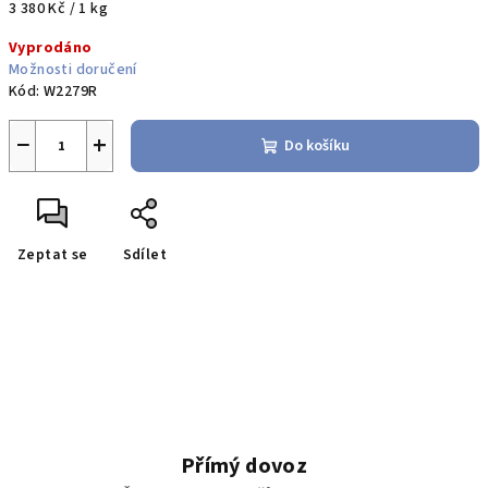
Měrná
3 380 Kč / 1 kg
cena:
Vyprodáno
Možnosti doručení
Kód:
W2279R
−
+
Do košíku
Zeptat se
Sdílet
Přímý dovoz