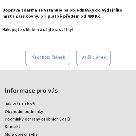
Doprava zdarma se vztahuje na objednávky do výdejního
místa Zásilkovny, při platbě předem od 499 Kč.
Nakupujte s klidem a užijte si svátky!
Předchozí článek
Další článek
Z
á
p
Informace pro vás
a
Jak vrátit zboží
t
Obchodní podmínky
í
Podmínky ochrany osobních údajů
Kontakt
Moje objednávka