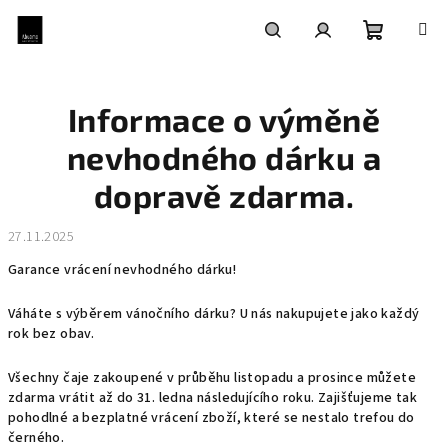
Přejít
na
obsah
Nákupní
Hledat
Přihlášení
Informace o výměně
košík
nevhodného dárku a
dopravě zdarma.
27.11.2025
Garance vrácení nevhodného dárku!
Váháte s výběrem vánočního dárku? U nás nakupujete jako každý
rok bez obav.
Všechny čaje zakoupené v průběhu listopadu a prosince můžete
zdarma vrátit až do 31. ledna následujícího roku. Zajišťujeme tak
pohodlné a bezplatné vrácení zboží, které se nestalo trefou do
černého.