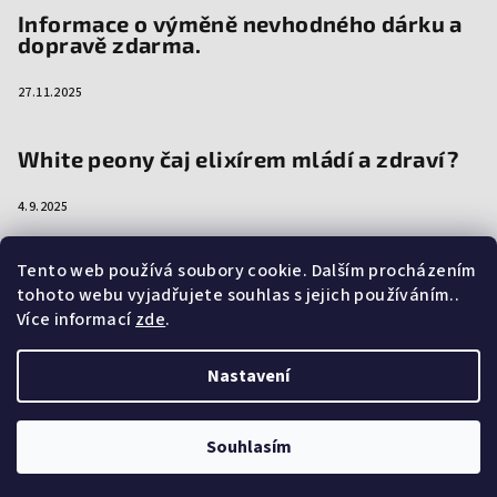
Informace o výměně nevhodného dárku a
dopravě zdarma.
27.11.2025
White peony čaj elixírem mládí a zdraví?
4.9.2025
Tento web používá soubory cookie. Dalším procházením
tohoto webu vyjadřujete souhlas s jejich používáním..
Více informací
zde
.
Nastavení
Copyright 2026
Abuamo
. Všechna práva vyhrazena.
Souhlasím
Vytvořil Shoptet
Odběr článků a novinek