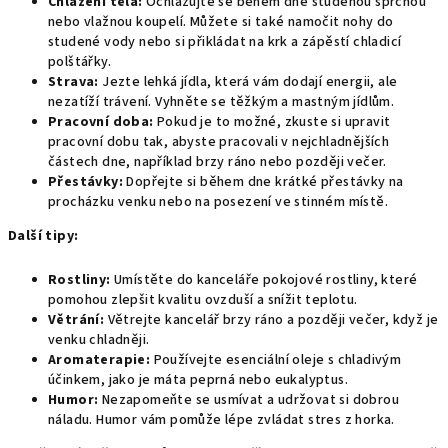
Chlazení těla:
Ochlazujte se během dne studenou sprchou
nebo vlažnou koupelí.
Můžete si také namočit nohy do
studené vody nebo si přikládat na krk a zápěstí chladicí
polštářky.
Strava:
Jezte lehká jídla,
která vám dodají energii,
ale
nezatíží trávení.
Vyhněte se těžkým a mastným jídlům.
Pracovní doba:
Pokud je to možné,
zkuste si upravit
pracovní dobu tak,
abyste pracovali v nejchladnějších
částech dne,
například brzy ráno nebo později večer.
Přestávky:
Dopřejte si během dne krátké přestávky na
procházku venku nebo na posezení ve stinném místě.
Další tipy:
Rostliny:
Umístěte do kanceláře pokojové rostliny,
které
pomohou zlepšit kvalitu ovzduší a snížit teplotu.
Větrání:
Větrejte kancelář brzy ráno a později večer,
když je
venku chladněji.
Aromaterapie:
Používejte esenciální oleje s chladivým
účinkem,
jako je máta peprná nebo eukalyptus.
Humor:
Nezapomeňte se usmívat a udržovat si dobrou
náladu.
Humor vám pomůže lépe zvládat stres z horka.