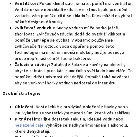
Ventilátor:
Pokud klimatizaci nemáte,
pořiďte si ventilátor.
Ventilátor sice neochladí vzduch v místnosti,
ale proudění
vzduchu vám pomůže cítit se chladněji. Dnes můžete vybírat i
pěkné designové kousky.
Zvlhčovač vzduchu:
Suchý vzduch může horko ještě
zhoršovat.
Zvlhčovač vzduchu dodá do ovzduší vlhkost a
pomůže vám lépe se dýchat. V Abuamo používáme
zvlhčovače NanoCloud voda odpařená pomocí této
technologie má mnohem menší molekuly než je běžné, a
proto nepřenáší téměř žádné bakterie.
Žaluzie a závěsy:
Zatahujte žaluzie a závěsy na oknech,
abyste zabránili pronikání slunečního světla do kanceláře.
To
pomůže udržet místnost chladnější. Pomáhá také nevětrat,
aby se venkovní horký vzduch nedostal do interiéru.
Osobní strategie:
Oblečení:
Noste lehké a prodyšné oblečení z bavlny nebo
lnu.
Vyhněte se syntetickým materiálům,
které vás zahřívají.
Pitný režim:
Pijte dostatek tekutin,
ideálně vodu nebo
neslazené čaje
.
Vyhněte se sladkým limonádám a alkoholu,
které dehydratují.