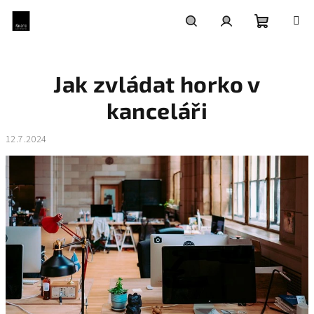
Přejít
na
obsah
Nákupní
Hledat
Přihlášení
Jak zvládat horko v
košík
kanceláři
12.7.2024