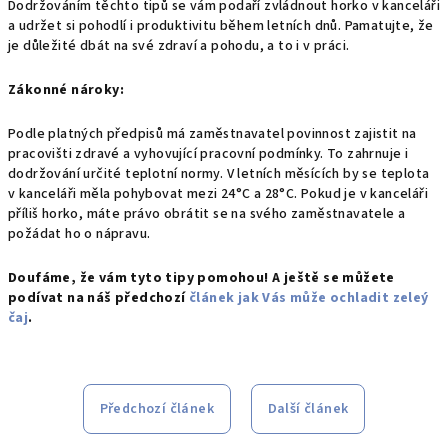
Dodržováním těchto tipů se vám podaří zvládnout horko v kanceláři
a udržet si pohodlí i produktivitu během letních dnů.
Pamatujte,
že
je důležité dbát na své zdraví a pohodu,
a to i v práci.
Zákonné nároky:
Podle platných předpisů má zaměstnavatel povinnost zajistit na
pracovišti zdravé a vyhovující pracovní podmínky.
To zahrnuje i
dodržování určité teplotní normy.
V letních měsících by se teplota
v kanceláři měla pohybovat mezi 24°C a 28°C.
Pokud je v kanceláři
příliš horko,
máte právo obrátit se na svého zaměstnavatele a
požádat ho o nápravu.
Doufáme, že vám tyto tipy pomohou! A ještě se můžete
podívat na náš předchozí
článek jak Vás může ochladit zeleý
čaj
.
Předchozí článek
Další článek