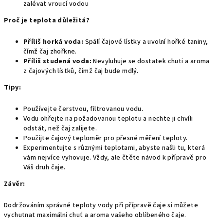
zalévat vroucí vodou
Proč je teplota důležitá?
Příliš horká voda:
Spálí čajové lístky a uvolní hořké taniny,
čímž čaj zhořkne.
Příliš studená voda:
Nevyluhuje se dostatek chuti a aroma
z čajových lístků,
čímž čaj bude mdlý.
Tipy:
Používejte čerstvou,
filtrovanou vodu.
Vodu ohřejte na požadovanou teplotu a nechte ji chvíli
odstát,
než čaj zalijete.
Použijte čajový teploměr pro přesné měření teploty.
Experimentujte s různými teplotami,
abyste našli tu,
která
vám nejvíce vyhovuje. Vždy, ale čtěte návod k přípravě pro
Váš druh čaje.
Závěr:
Dodržováním správné teploty vody při přípravě čaje si můžete
vychutnat maximální chuť a aroma vašeho oblíbeného čaje.