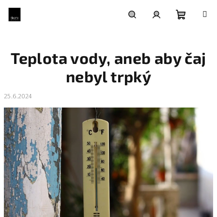
Přejít
na
obsah
Nákupní
Hledat
Přihlášení
Teplota vody, aneb aby čaj
košík
nebyl trpký
25.6.2024