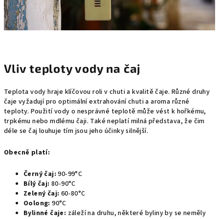
Vliv teploty vody na čaj
Teplota vody hraje klíčovou roli v chuti a kvalitě čaje.
Různé druhy
čaje vyžadují pro optimální extrahování chuti a aroma různé
teploty.
Použití vody o nesprávné teplotě může vést k hořkému,
trpkému nebo mdlému čaji. Také neplatí milná představa, že čim
déle se čaj louhuje tím jsou jeho účinky silnější.
Obecně platí:
Černý čaj:
90-99°C
Bílý čaj:
80-90°C
Zelený čaj:
60-80°C
Oolong:
90°C
Bylinné čaje:
záleží na druhu,
některé byliny by se neměly