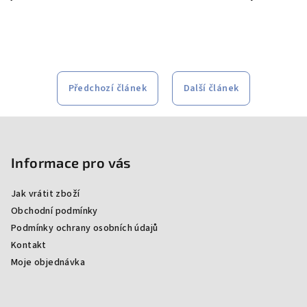
Předchozí článek
Další článek
Z
á
p
Informace pro vás
a
Jak vrátit zboží
t
Obchodní podmínky
í
Podmínky ochrany osobních údajů
Kontakt
Moje objednávka