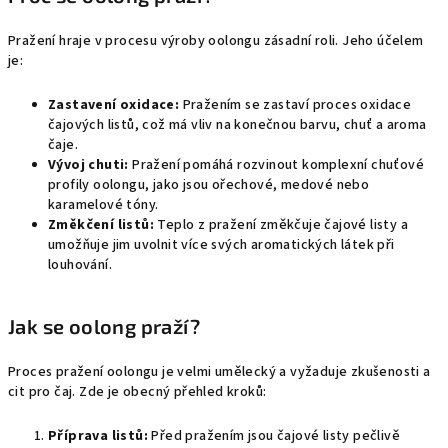
Pražení hraje v procesu výroby oolongu zásadní roli. Jeho účelem
je:
Zastavení oxidace:
Pražením se zastaví proces oxidace
čajových listů, což má vliv na konečnou barvu, chuť a aroma
čaje.
Vývoj chuti:
Pražení pomáhá rozvinout komplexní chuťové
profily oolongu, jako jsou ořechové, medové nebo
karamelové tóny.
Změkčení listů:
Teplo z pražení změkčuje čajové listy a
umožňuje jim uvolnit více svých aromatických látek při
louhování.
Jak se oolong praží?
Proces pražení oolongu je velmi umělecký a vyžaduje zkušenosti a
cit pro čaj. Zde je obecný přehled kroků:
Příprava listů:
Před pražením jsou čajové listy pečlivě