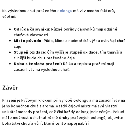
Na výslednou chuť praženého
oolongu
má vliv mnoho faktorů,
včetně:
Odrůda čajovníku:
Různé odrůdy čajovníků mají odlišné
chuťové vlastnosti.
Místo původu:
Půda, klima a nadmořská výška ovlivňují chuť
čaje.
Stupeň oxidace:
Čím vyšší je stupeň oxidace, tím tmavší a
silnější bude chuť praženého čaje.
Doba a teplota pražení:
Délka a teplota pražení mají
zásadní vliv na výslednou chuť.
Závěr
Pražení je klíčovým krokem při výrobě oolongu a má zásadní vliv na
jeho konečnou chuť a aroma. Každý čajový mistr má své vlastní
unikátní metody pražení, což činí každý oolong jedinečným. Pokud
máte možnost ochutnat různé druhy pražených oolongů, objevíte
bohatství chutí a vůní, které tento nápoj nabízí.