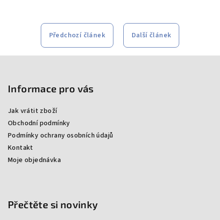
Předchozí článek
Další článek
Z
á
p
Informace pro vás
a
Jak vrátit zboží
t
Obchodní podmínky
í
Podmínky ochrany osobních údajů
Kontakt
Moje objednávka
Přečtěte si novinky