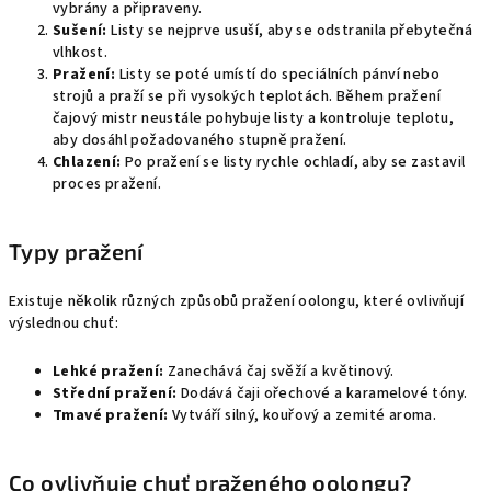
vybrány a připraveny.
Sušení:
Listy se nejprve usuší, aby se odstranila přebytečná
vlhkost.
Pražení:
Listy se poté umístí do speciálních pánví nebo
strojů a praží se při vysokých teplotách. Během pražení
čajový mistr neustále pohybuje listy a kontroluje teplotu,
aby dosáhl požadovaného stupně pražení.
Chlazení:
Po pražení se listy rychle ochladí, aby se zastavil
proces pražení.
Typy pražení
Existuje několik různých způsobů pražení oolongu, které ovlivňují
výslednou chuť:
Lehké pražení:
Zanechává čaj svěží a květinový.
Střední pražení:
Dodává čaji ořechové a karamelové tóny.
Tmavé pražení:
Vytváří silný, kouřový a zemité aroma.
Co ovlivňuje chuť praženého oolongu?