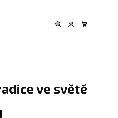
Hledat
Přihlášení
Nákupní
košík
radice ve světě