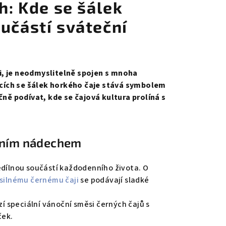
h: Kde se šálek
učástí sváteční
mi, je neodmyslitelně spojen s mnoha
ocích se šálek horkého čaje stává symbolem
ně podívat, kde se čajová kultura prolíná s
očním nádechem
nedílnou součástí každodenního života. O
silnému černému čaji
se podávají sladké
í speciální vánoční směsi černých čajů s
ček.