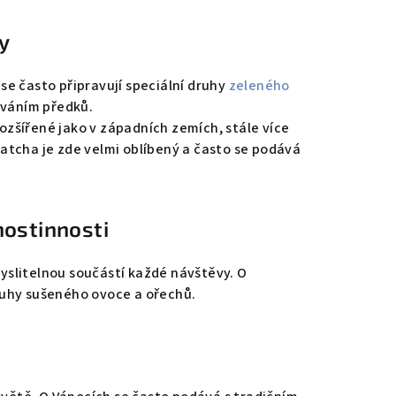
y
h se často připravují speciální druhy
zeleného
tíváním předků.
ozšířené jako v západních zemích, stále více
atcha je zde velmi oblíbený a často se podává
hostinnosti
yslitelnou součástí každé návštěvy. O
ruhy sušeného ovoce a ořechů.