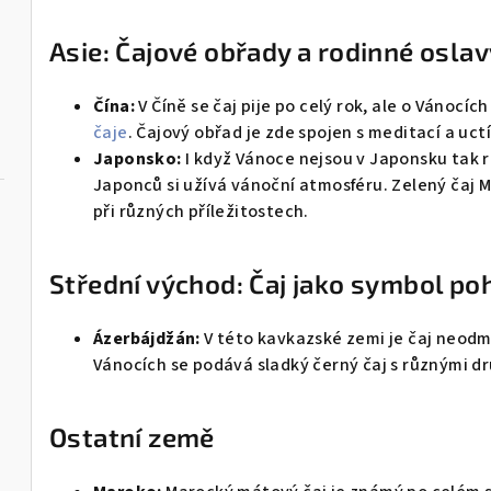
Asie: Čajové obřady a rodinné oslav
Čína:
V Číně se čaj pije po celý rok, ale o Vánocíc
čaje
. Čajový obřad je zde spojen s meditací a uc
Japonsko:
I když Vánoce nejsou v Japonsku tak r
Japonců si užívá vánoční atmosféru. Zelený čaj M
při různých příležitostech.
Střední východ: Čaj jako symbol po
Ázerbájdžán:
V této kavkazské zemi je čaj neodm
Vánocích se podává sladký černý čaj s různými d
Ostatní země