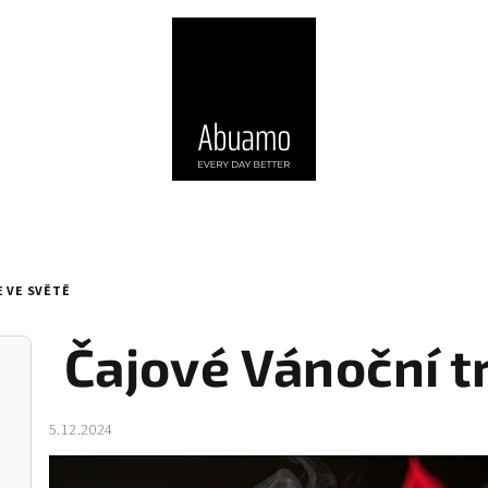
 VE SVĚTĚ
Čajové Vánoční t
5.12.2024