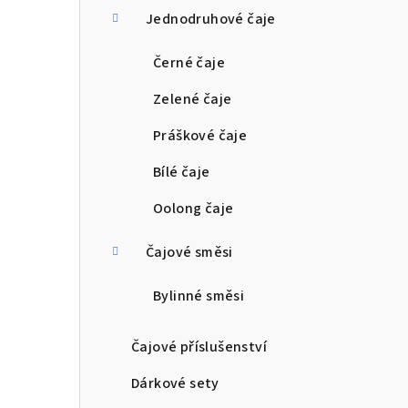
Jednodruhové čaje
r
a
Černé čaje
n
Zelené čaje
n
Práškové čaje
í
Bílé čaje
p
Oolong čaje
a
Čajové směsi
n
Bylinné směsi
e
l
Čajové příslušenství
Dárkové sety