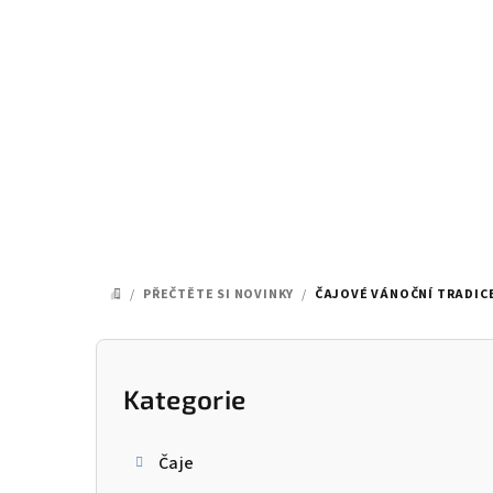
Přejít
na
obsah
/
PŘEČTĚTE SI NOVINKY
/
ČAJOVÉ VÁNOČNÍ TRADICE
DOMŮ
P
o
Kategorie
Přeskočit
kategorie
s
Čaje
t