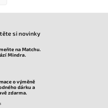
těte si novinky
meňte na Matchu.
ází Mindra.
rmace o výměně
odného dárku a
avě zdarma.
5