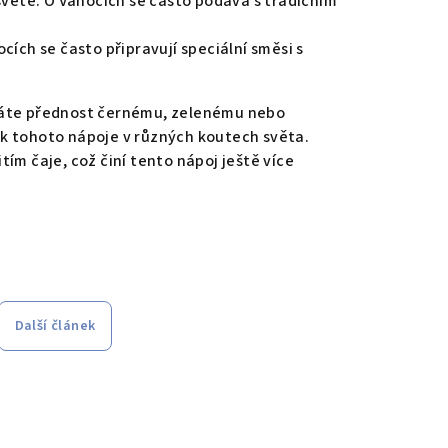
větě. O Vánocích se často podává s tradičním
nocích se často připravují speciální směsi s
áváte přednost černému, zelenému nebo
ek tohoto nápoje v různých koutech světa.
tím čaje, což činí tento nápoj ještě více
Další článek