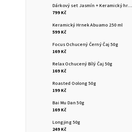
Dárkový set Jasmín + Keramický hrnek Abuam
799 Kč
Keramický Hrnek Abuamo 250 ml
599 Kč
Focus Ochucený Černý Čaj 50g
169 Kč
Relax Ochucený Bílý Čaj 50g
169 Kč
Roasted Oolong 50g
199 Kč
Bai Mu Dan 50g
169 Kč
Longjing 50g
249 Kč