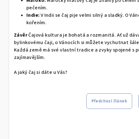
Maroko:
Marocký mátový čaj je známý po celém s
o
pečením.
Indie:
V Indii se čaj pije velmi silný a sladký. O Vá
kořením.
Závěr
Čajová kultura je bohatá a rozmanitá. Ať už d
bylinkovému čaji, o Vánocích si můžete vychutnat šál
Každá země má své vlastní tradice a zvyky spojené s pi
zajímavějším.
A jaký čaj si dáte u Vás?
Předchozí článek