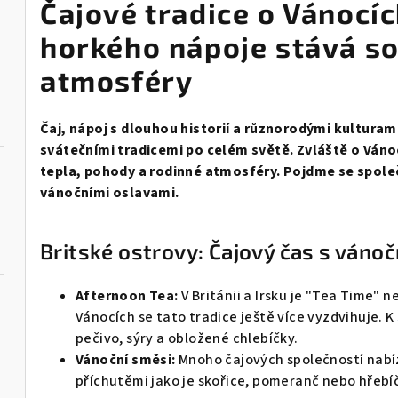
Čajové tradice o Vánocíc
horkého nápoje stává so
atmosféry
Čaj, nápoj s dlouhou historií a různorodými kultura
svátečními tradicemi po celém světě. Zvláště o Ván
tepla, pohody a rodinné atmosféry. Pojďme se společ
vánočními oslavami.
Britské ostrovy: Čajový čas s ván
Afternoon Tea:
V Británii a Irsku je "Tea Time" 
Vánocích se tato tradice ještě více vyzdvihuje. K
pečivo, sýry a obložené chlebíčky.
Vánoční směsi:
Mnoho čajových společností nabíz
příchutěmi jako je skořice, pomeranč nebo hřebí