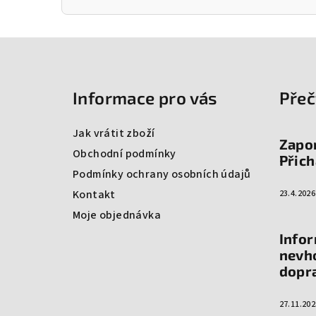
Z
á
Informace pro vás
Přeč
p
a
Jak vrátit zboží
Zapo
t
Obchodní podmínky
Přich
Podmínky ochrany osobních údajů
í
Kontakt
23.4.2026
Moje objednávka
Info
nevh
dopr
27.11.202