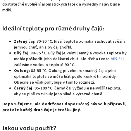
dostatečné uvolnění aromatických látek a výsledný nálev bude
mdlý.
Ideální teploty pro různé druhy čajů:
Zelený čaj:
70-80 °C.
Nižší teplota pomáhá zachovat svěží a
jemnou chuť,
aniž by čaj zhořkl.
Bílý čaj:
80-85 °C.
Bílý čaj je velmi jemný a vysoká teplota by
mohla poškodit jeho delikatní chuť. Ale třeba tento
bílý čaj
zaléváme vodou o teplotě 90 °C.
Oolong:
85-95 °C.
Oolong je velmi rozmanitý čaj a jeho
optimální teplota se může lišit podle konkrétní odrůdy.
Obecně se však pohybuje v tomto rozmezí.
Černý čaj:
95-100 °C.
Černý čaj vyžaduje nejvyšší teplotu,
aby se plně rozvinuly jeho silné a výrazné chutě.
Doporučujeme, ale dodržovat doporučený návod k přípravě,
protože každý druh čaje je trošku jiný.
Jakou vodu použít?