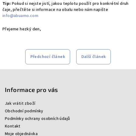
Tip:
Pokud si nejste jistí, jakou teplotu použít pro konkrétní druh
čaje, přečtěte si informace na obalu nebo nám napište
info@abuamo.com
Přejeme hezký den,
Předchozí článek
Další článek
Z
á
p
Informace pro vás
a
Jak vrátit zboží
t
Obchodní podmínky
í
Podmínky ochrany osobních údajů
Kontakt
Moje objednávka