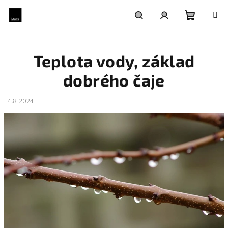
Přejít
na
obsah
Nákupní
Hledat
Přihlášení
Teplota vody, základ
košík
dobrého čaje
14.8.2024