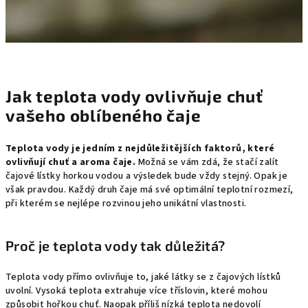
Jak teplota vody ovlivňuje chuť
vašeho oblíbeného čaje
Teplota vody je jedním z nejdůležitějších faktorů, které
ovlivňují chuť a aroma čaje.
Možná se vám zdá,
že stačí zalít
čajové lístky horkou vodou a výsledek bude vždy stejný.
Opak je
však pravdou.
Každý druh čaje má své optimální teplotní rozmezí,
při kterém se nejlépe rozvinou jeho unikátní vlastnosti.
Proč je teplota vody tak důležitá?
Teplota vody přímo ovlivňuje to,
jaké látky se z čajových lístků
uvolní.
Vysoká teplota extrahuje více tříslovin,
které mohou
způsobit hořkou chuť.
Naopak příliš nízká teplota nedovolí