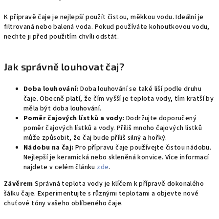
K přípravě čaje je nejlepší použít čistou,
měkkou vodu.
Ideální je
filtrovaná nebo balená voda.
Pokud používáte kohoutkovou vodu,
nechte ji před použitím chvíli odstát.
Jak správně louhovat čaj?
Doba louhování:
Doba louhování se také liší podle druhu
čaje.
Obecně platí,
že čím vyšší je teplota vody,
tím kratší by
měla být doba louhování.
Poměr čajových lístků a vody:
Dodržujte doporučený
poměr čajových lístků a vody.
Příliš mnoho čajových lístků
může způsobit,
že čaj bude příliš silný a hořký.
Nádobu na čaj:
Pro přípravu čaje používejte čistou nádobu.
Nejlepší je keramická nebo skleněná konvice. Více informací
najdete v celém článku
zde
.
Závěrem
Správná teplota vody je klíčem k přípravě dokonalého
šálku čaje.
Experimentujte s různými teplotami a objevte nové
chuťové tóny vašeho oblíbeného čaje.