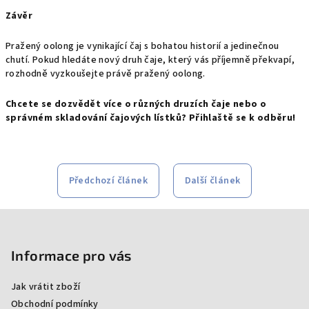
Závěr
Pražený oolong je vynikající čaj s bohatou historií a jedinečnou
chutí.
Pokud hledáte nový druh čaje,
který vás příjemně překvapí,
rozhodně vyzkoušejte právě pražený oolong.
Chcete se dozvědět více o různých druzích čaje nebo o
správném skladování čajových lístků? Přihlaště se k odběru!
Předchozí článek
Další článek
Z
á
p
Informace pro vás
a
Jak vrátit zboží
t
Obchodní podmínky