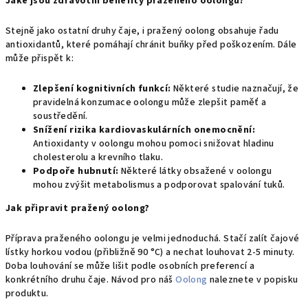
Jaké jsou zdravotní benefity praženého oolongu?
Stejně jako ostatní druhy čaje,
i pražený oolong obsahuje řadu
antioxidantů,
které pomáhají chránit buňky před poškozením.
Dále
může přispět k:
Zlepšení kognitivních funkcí:
Některé studie naznačují,
že
pravidelná konzumace oolongu může zlepšit paměť a
soustředění.
Snížení rizika kardiovaskulárních onemocnění:
Antioxidanty v oolongu mohou pomoci snižovat hladinu
cholesterolu a krevního tlaku.
Podpoře hubnutí:
Některé látky obsažené v oolongu
mohou zvýšit metabolismus a podporovat spalování tuků.
Jak připravit pražený oolong?
Příprava praženého oolongu je velmi jednoduchá.
Stačí zalít čajové
lístky horkou vodou (přibližně 90 °C) a nechat louhovat 2-5 minuty.
Doba louhování se může lišit podle osobních preferencí a
konkrétního druhu čaje. Návod pro náš
Oolong
naleznete v popisku
produktu.