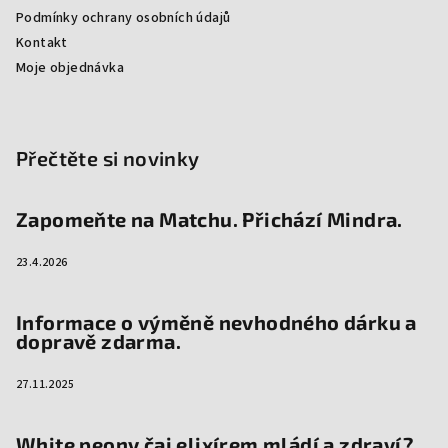
í
Podmínky ochrany osobních údajů
Kontakt
Moje objednávka
Přečtěte si novinky
Zapomeňte na Matchu. Přichází Mindra.
23.4.2026
Informace o výměně nevhodného dárku a
dopravě zdarma.
27.11.2025
White peony čaj elixírem mládí a zdraví?