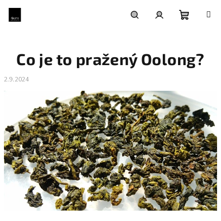
Přejít
na
obsah
Nákupní
Hledat
Přihlášení
Co je to pražený Oolong?
košík
2.9.2024