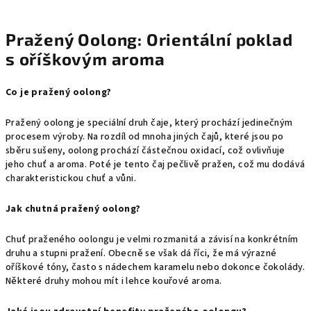
Pražený Oolong: Orientální poklad
s oříškovým aroma
Co je pražený oolong?
Pražený oolong je speciální druh čaje,
který prochází jedinečným
procesem výroby.
Na rozdíl od mnoha jiných čajů,
které jsou po
sběru sušeny,
oolong prochází částečnou oxidací,
což ovlivňuje
jeho chuť a aroma.
Poté je tento čaj pečlivě pražen,
což mu dodává
charakteristickou chuť a vůni.
Jak chutná pražený oolong?
Chuť praženého oolongu je velmi rozmanitá a závisí na konkrétním
druhu a stupni pražení.
Obecně se však dá říci,
že má výrazné
oříškové tóny,
často s nádechem karamelu nebo dokonce čokolády.
Některé druhy mohou mít i lehce kouřové aroma.